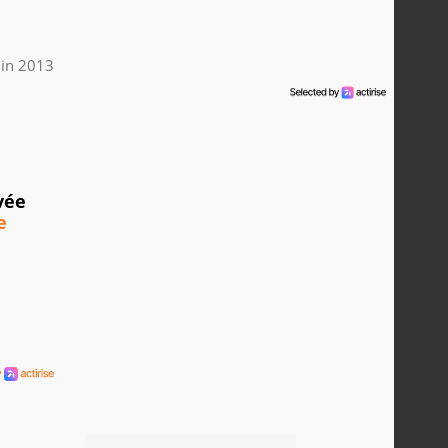
uin 2013
vée
e