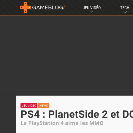
JEU VIDÉO
TECH
JEU VIDÉO
NEWS
PS4 : PlanetSide 2 et D
La PlayStation 4 aime les MMO