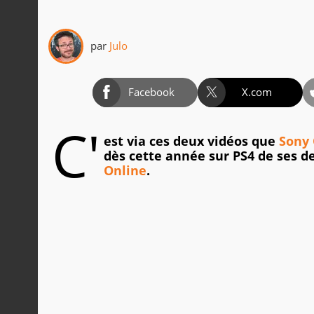
par
Julo
Facebook
X.com
C'
est via ces deux vidéos que
Sony 
dès cette année sur PS4 de ses
Online
.