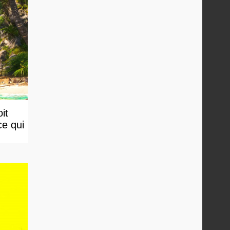
it
ce qui