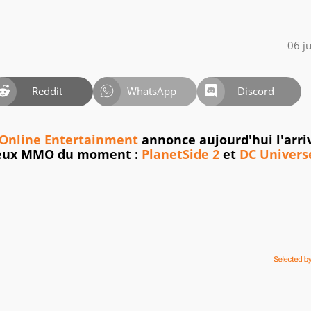
06 j
Reddit
WhatsApp
Discord
Online Entertainment
annonce aujourd'hui l'arri
 deux MMO du moment :
PlanetSide 2
et
DC Univers