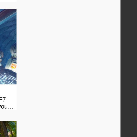
FF7
vous