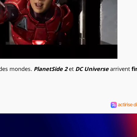
r des mondes.
PlanetSide 2
et
DC Universe
arrivent
fi