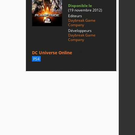
Disponible le
(19 novembre 2012)
Editeurs
Daybreak Game
Company
Développeurs
Daybreak Game
Company
DC Universe Online
PS4