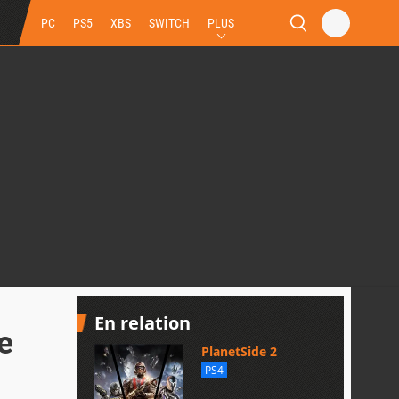
PC
PS5
XBS
SWITCH
PLUS
En relation
e
PlanetSide 2
PS4