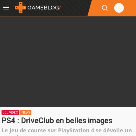
JEU VIDÉO
NEWS
PS4 : DriveClub en belles images
Le jeu de course sur PlayStation 4 se dévoile un