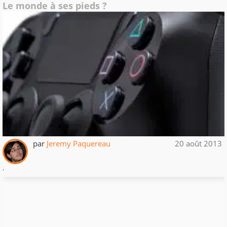
Le monde à ses pieds ?
par
Jeremy Paquereau
20 août 2013
.