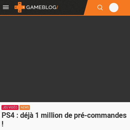
JEU VIDÉO
NEWS
PS4 : déjà 1 million de pré-commandes
!