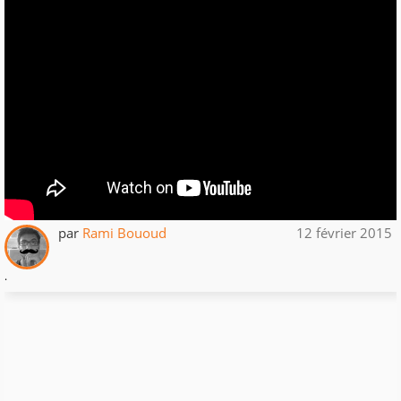
par
Rami Bououd
12 février 2015
.