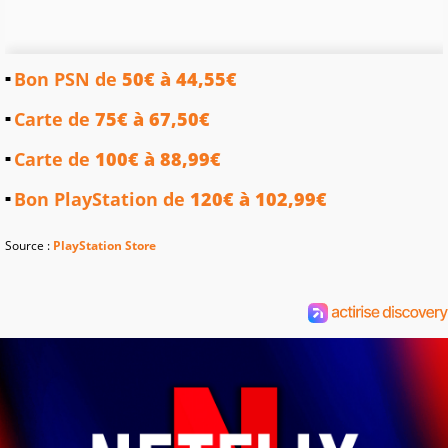
Bon PSN de
50€ à 44,55€
Carte de
75€ à 67,50€
Carte de
100€ à 88,99€
Bon PlayStation de
120€ à 102,99€
Source :
PlayStation Store