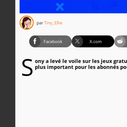
par
Tiny_Ellie
Facebook
X.com
S
ony a levé le voile sur les jeux gra
plus important pour les abonnés p