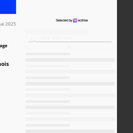
ai 2025
1
tage
mois