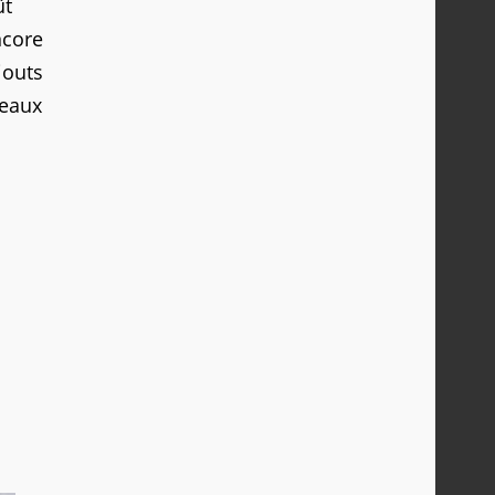
ût
ncore
jouts
veaux