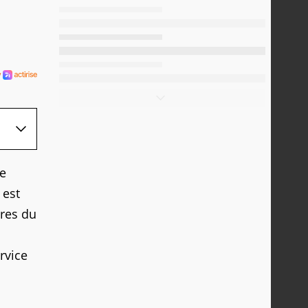
ne
 est
bres du
rvice