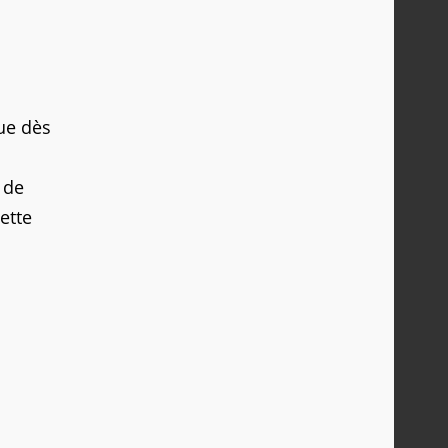
ue dès
 de
ette