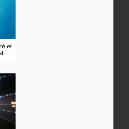
té et
et