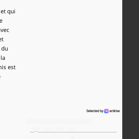
et qui
e
avec
et
e du
 la
is est
e