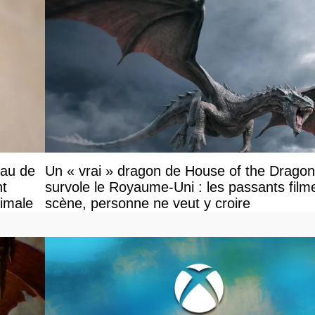
eau de
Un « vrai » dragon de House of the Dragon
nt
survole le Royaume-Uni : les passants filme
ximale
scène, personne ne veut y croire