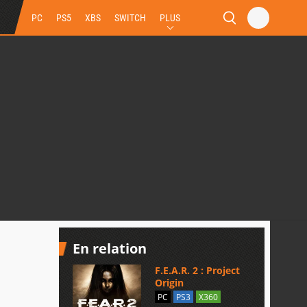
PC
PS5
XBS
SWITCH
PLUS
En relation
F.E.A.R. 2 : Project
Origin
PC
PS3
X360