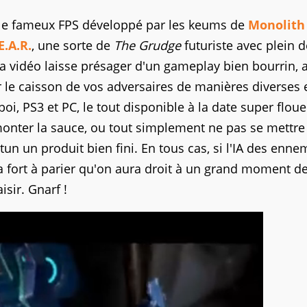
 le fameux FPS développé par les keums de
Monolith
E.A.R.
, une sorte de
The Grudge
futuriste avec plein d
La vidéo laisse présager d'un gameplay bien bourrin, 
 le caisson de vos adversaires de manières diverses 
boi, PS3 et PC, le tout disponible à la date super flou
monter la sauce, ou tout simplement ne pas se mettre
 un produit bien fini. En tous cas, si l'IA des ennem
y a fort à parier qu'on aura droit à un grand moment d
isir. Gnarf !