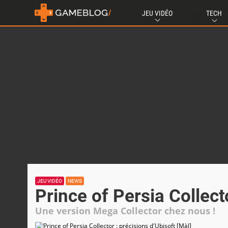
JEU VIDÉO
TECH
JEU VIDÉO
NEWS
Prince of Persia Collect
Une version Mega Collector chez nous !