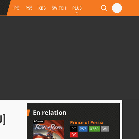
PC
PS5
XBS
SWITCH
PLUS
En relation
J]
Prince of Persia
PC
PS3
X360
Wii
DS