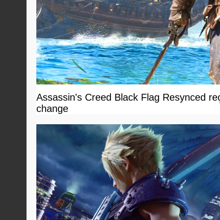
Assassin's Creed Black Flag Resynced reçoi
change