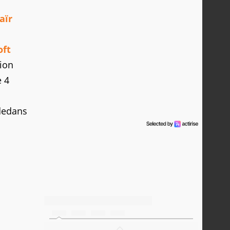
aïr
oft
tion
e 4
 dedans