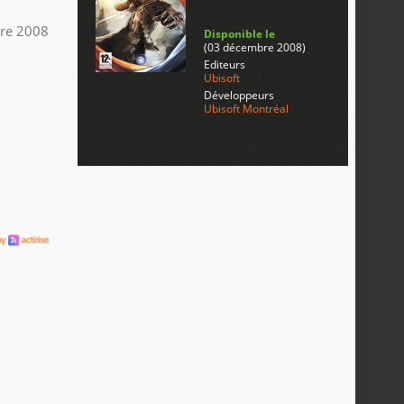
re 2008
Disponible le
(03 décembre 2008)
Editeurs
Ubisoft
Développeurs
Ubisoft Montréal