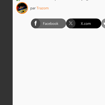
par
Trazom
Facebook
X.com