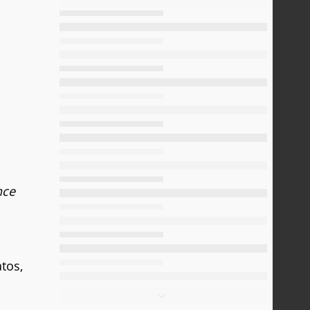
nce
tos,