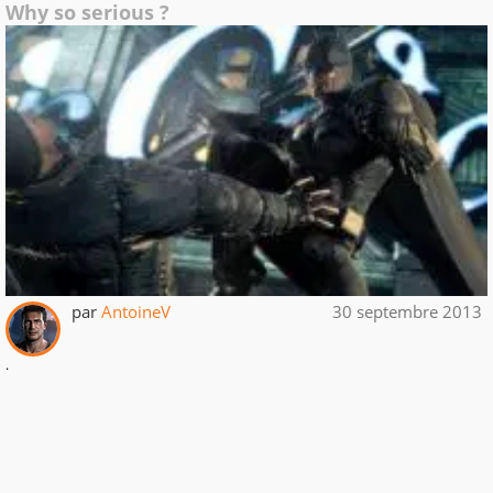
Why so serious ?
par
AntoineV
30 septembre 2013
.