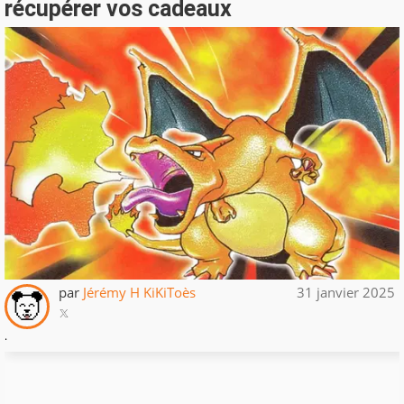
récupérer vos cadeaux
par
Jérémy H KiKiToès
31 janvier 2025
.