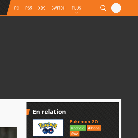
PC
PS5
XBS
SWITCH
PLUS
En relation
Pokémon GO
Android
iPhone
iPad