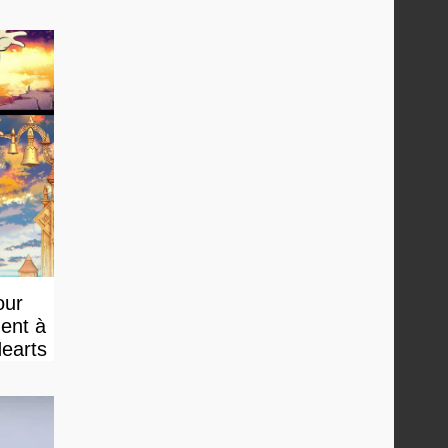
our
ment à
Hearts