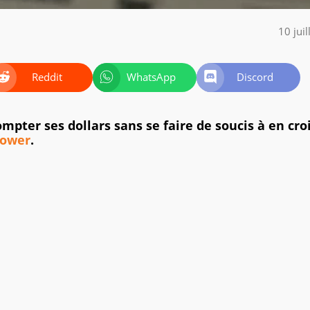
10 jui
Reddit
WhatsApp
Discord
pter ses dollars sans se faire de soucis à en croi
Tower
.