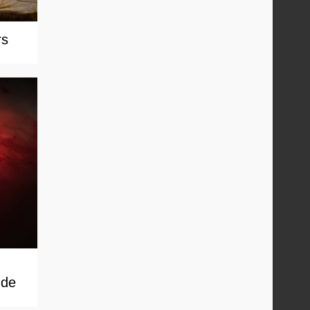
rs
 de