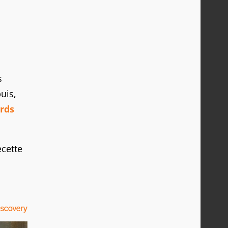
s
uis,
rds
ecette