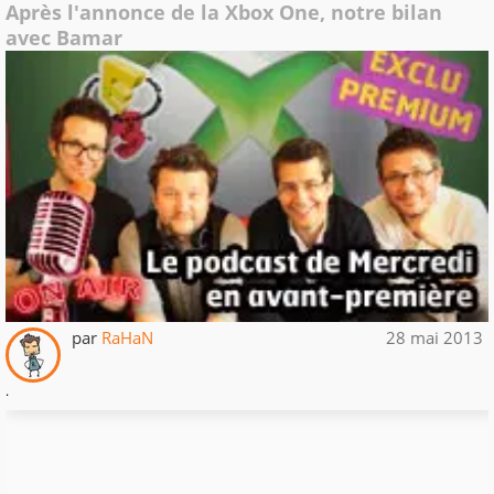
Après l'annonce de la Xbox One, notre bilan
avec Bamar
par
RaHaN
28 mai 2013
.