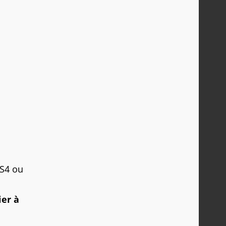
PS4 ou
ier à