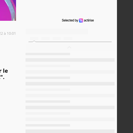
22 à 10:01
 le
".