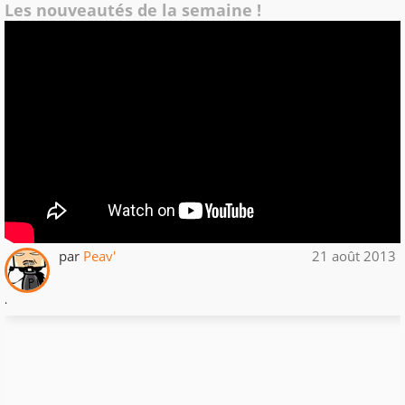
Les nouveautés de la semaine !
par
Peav'
21 août 2013
.