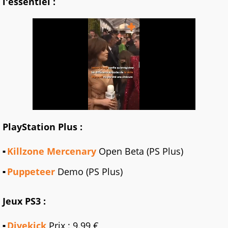
l'essentiel :
PlayStation Plus :
Killzone Mercenary
Open Beta (PS Plus)
Puppeteer
Demo (PS Plus)
Jeux PS3 :
Divekick
Prix : 9.99 €