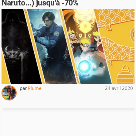
Naruto...) jusqu'à -70%
par
Plume
24 avril 2020
.