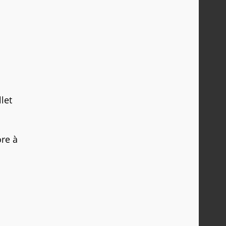
let
ore à