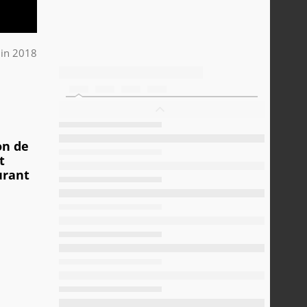
uin 2018
on de
t
urant