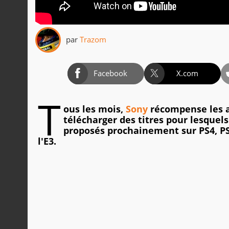
par
Trazom
Facebook
X.com
T
ous les mois,
Sony
récompense les ab
télécharger des titres pour lesquels
proposés prochainement sur PS4, PS
l'E3.