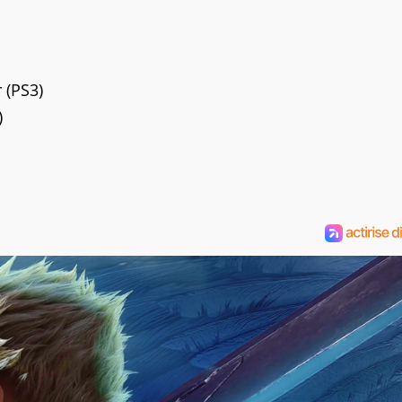
 (PS3)
)