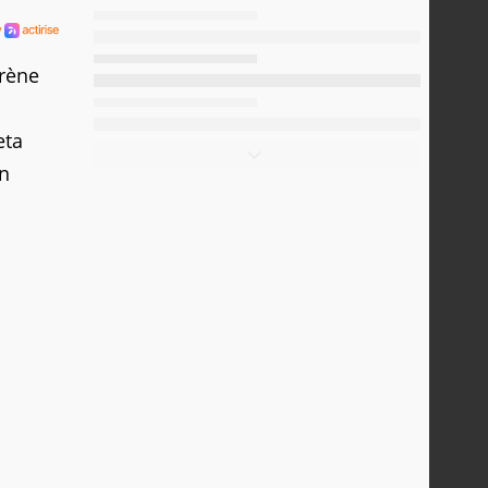
arène
eta
en