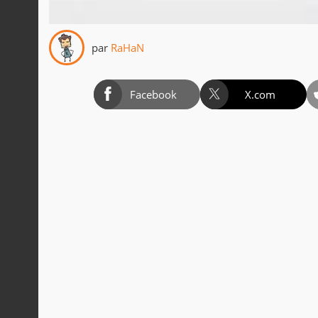
par
RaHaN
Facebook
X.com