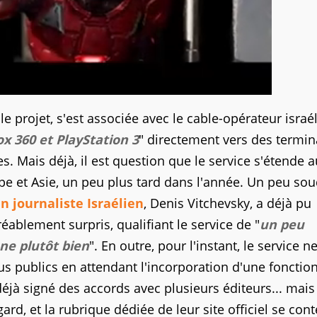
e le projet, s'est associée avec le cable-opérateur israé
ox 360 et PlayStation 3
" directement vers des termi
. Mais déjà, il est question que le service s'étende 
ope et Asie, un peu plus tard dans l'année. Un peu so
n journaliste Israélien
, Denis Vitchevsky, a déjà pu
éablement surpris, qualifiant le service de "
un peu
ne plutôt bien
". En outre, pour l'instant, le service n
us publics en attendant l'incorporation d'une fonction
déjà signé des accords avec plusieurs éditeurs... mais
ard, et la rubrique dédiée de leur site officiel se con