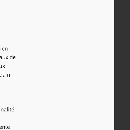
lien
naux de
aux
udain
e
nalité
tente