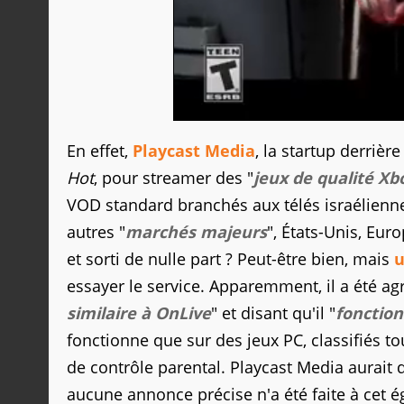
En effet,
Playcast Media
, la startup derrièr
Hot
, pour streamer des "
jeux de qualité Xb
VOD standard branchés aux télés israéliennes
autres "
marchés majeurs
", États-Unis, Eur
et sorti de nulle part ? Peut-être bien, mais
u
essayer le service. Apparemment, il a été agr
similaire à OnLive
" et disant qu'il "
fonction
fonctionne que sur des jeux PC, classifiés to
de contrôle parental. Playcast Media aurait 
aucune annonce précise n'a été faite à cet ég