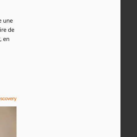
re une
ire de
, en