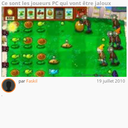
Ce sont les joueurs PC qui vont être jaloux
par
Faskil
19 juillet 2010
.