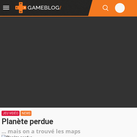
JEU VIDÉO
NEWS
Planète perdue
... mais on a trouvé les maps