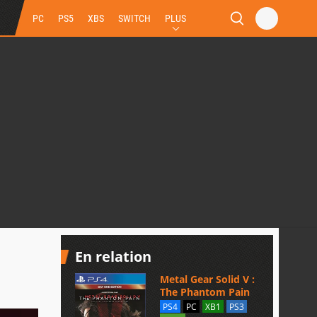
PC
PS5
XBS
SWITCH
PLUS
En relation
Metal Gear Solid V :
The Phantom Pain
PS4
PC
XB1
PS3