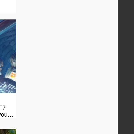
FF7
vous