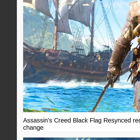
Assassin's Creed Black Flag Resynced reçoi
change