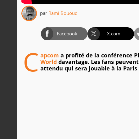
par
Rami Bououd
Facebook
X.com
C
apcom
a profité de la conférence 
World
davantage. Les fans peuvent d
attendu qui sera jouable à la Pari