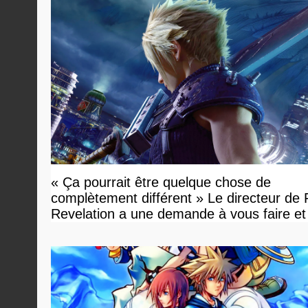
« Ça pourrait être quelque chose de
complètement différent » Le directeur de
Revelation a une demande à vous faire et
devriez l'écouter