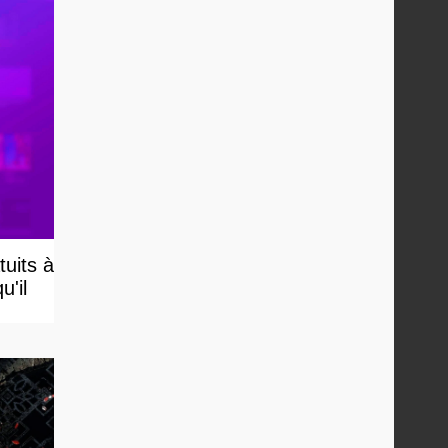
uits à
u'il