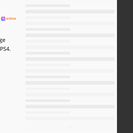
ge
 PS4.