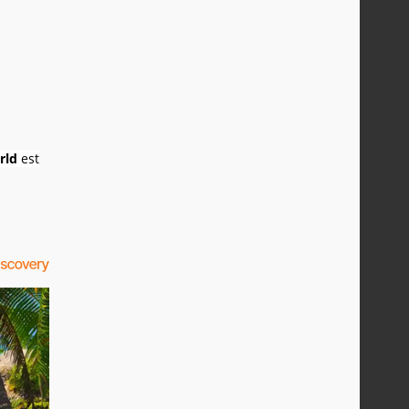
rld
est