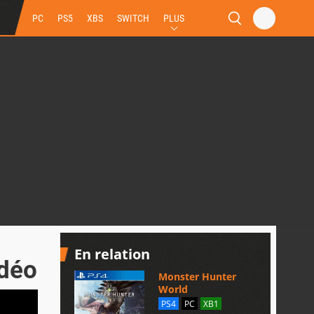
PC
PS5
XBS
SWITCH
PLUS
En relation
idéo
Monster Hunter
World
PS4
PC
XB1