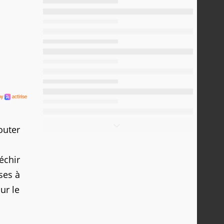
outer
échir
ses à
ur le