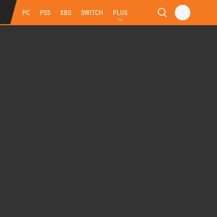
PC
PS5
XBS
SWITCH
PLUS