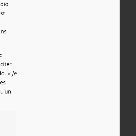
udio
est
ans
c
citer
io.
« Je
des
qu’un