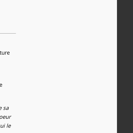
ture
e
e sa
coeur
ui le