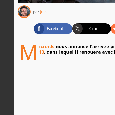
par
Julo
Facebook
X.com
M
icroïds
nous annonce l'arrivée pr
13
, dans lequel il renouera avec 