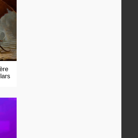
 ère
lars