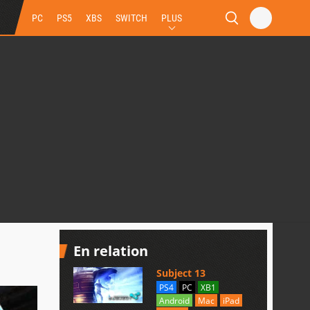
PC
PS5
XBS
SWITCH
PLUS
En relation
Subject 13
PS4
PC
XB1
Android
Mac
iPad