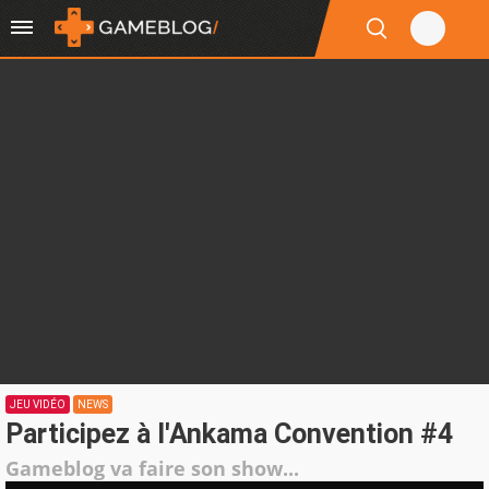
JEU VIDÉO
NEWS
Participez à l'Ankama Convention #4
Gameblog va faire son show...