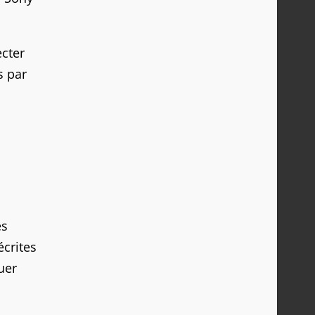
cter
s par
es
écrites
uer