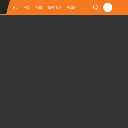
PC
PS5
XBS
SWITCH
PLUS