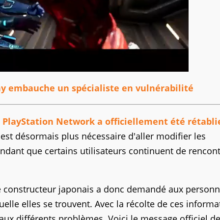
ny embauche un spécialiste en vulnérabilité
u PlayStation Network a officiellement été rétabli
'est désormais plus nécessaire d'aller modifier les
ndant que certains utilisateurs continuent de rencont
le constructeur japonais a donc demandé aux person
elle elles se trouvent. Avec la récolte de ces informa
x différents problèmes. Voici le message officiel d