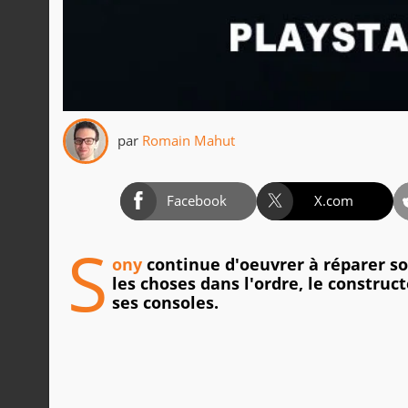
par
Romain Mahut
Facebook
X.com
S
ony
continue d'oeuvrer à réparer so
les choses dans l'ordre, le construc
ses consoles.