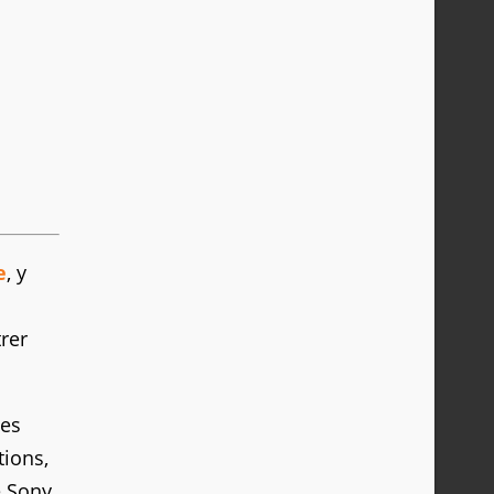
e
, y
rer
nes
tions,
e Sony