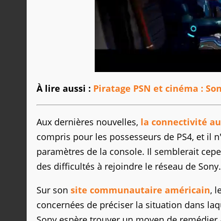
À lire aussi :
Piratage PSN et cinéma : So
Aux dernières nouvelles,
la connectivité a
compris pour les possesseurs de PS4, et il n
paramètres de la console. Il semblerait cepe
des difficultés à rejoindre le réseau de Sony.
Sur son
site communautaire américain
, 
concernées de préciser la situation dans laqu
Sony espère trouver un moyen de remédier au