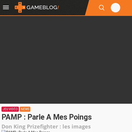
JEU VIDÉO
NEWS
PAMP : Parle A Mes Poings
Don King Prizefighter : les images