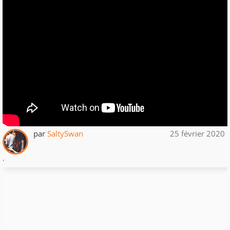
par
SaltySwan
25 février 2020
.