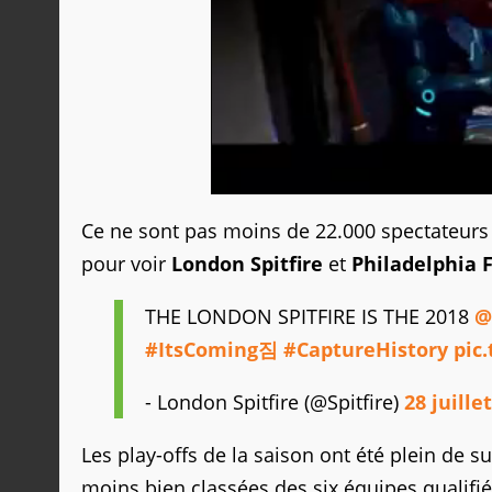
Ce ne sont pas moins de 22.000 spectateurs 
pour voir
London Spitfire
et
Philadelphia 
THE LONDON SPITFIRE IS THE 2018
@
#ItsComing짐
#CaptureHistory
pic
- London Spitfire (@Spitfire)
28 juille
Les play-offs de la saison ont été plein de su
moins bien classées des six équipes qualifié