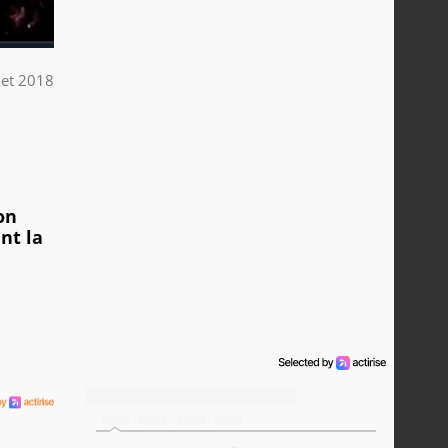
llet 2018
on
nt la