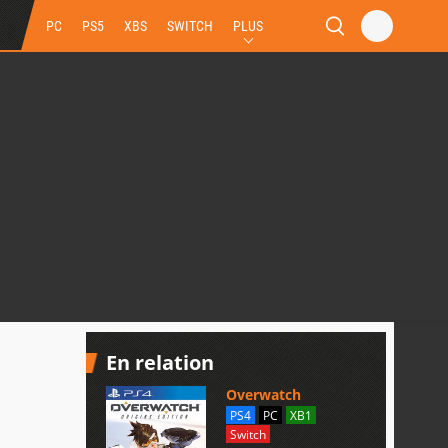
PC
PS5
XBS
SWITCH
PLUS
En relation
Overwatch
PS4
PC
XB1
Switch