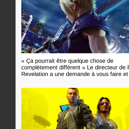
« Ça pourrait être quelque chose de
complètement différent » Le directeur de
Revelation a une demande à vous faire et
devriez l'écouter