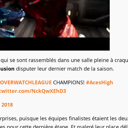
qui se sont rassemblés dans une salle pleine à craq
Fusion
disputer leur dernier match de la saison.
OVERWATCHLEAGUE
CHAMPIONS!
#AcesHigh
.twitter.com/NckQwXEhD3
t 2018
rprises, puisque les équipes finalistes étaient les deu
es pour cette dernière étape. Et malgré leur place dél