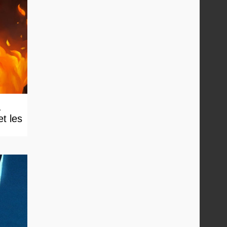
&
t les