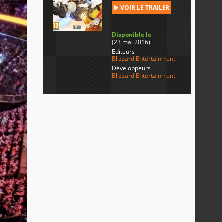
VOIR LE TRAILER
Disponible le
(23 mai 2016)
Editeurs
Blizzard Entertainment
Développeurs
Blizzard Entertainment