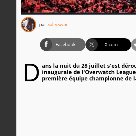
par
SaltySwan
Facebook
X.com
D
ans la nuit du 28 juillet s'est dér
inaugurale de l'Overwatch League..
première équipe championne de la