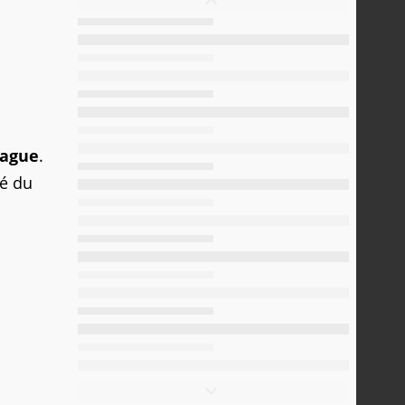
eague
.
sé du