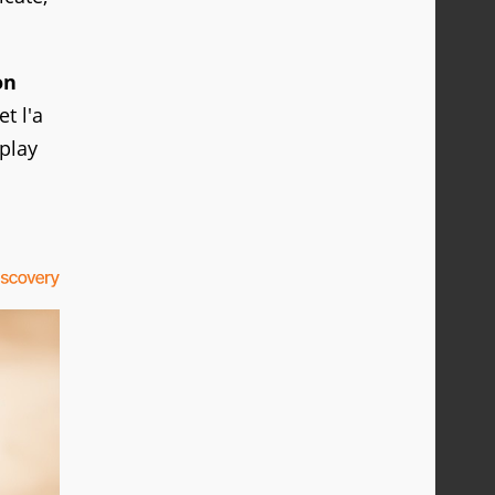
on
et l'a
eplay