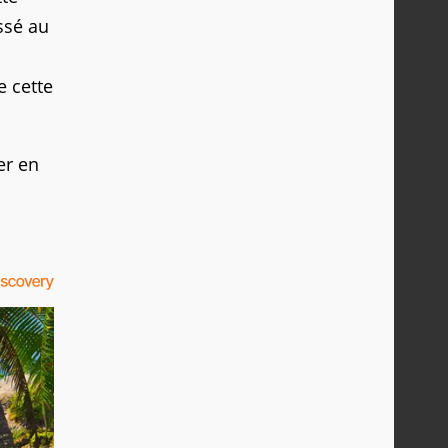
ssé au
e cette
er en