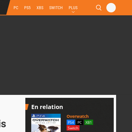
PC
PS5
XBS
SWITCH
PLUS
En relation
Overwatch
is
PS4
PC
XB1
Switch