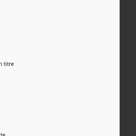
 titre
tte