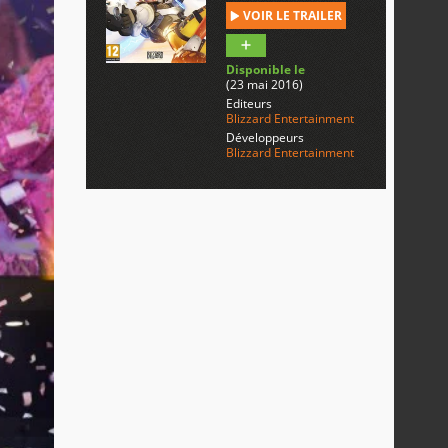
VOIR LE TRAILER
Disponible le
(23 mai 2016)
Editeurs
Blizzard Entertainment
Développeurs
Blizzard Entertainment