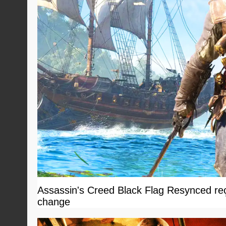
Assassin's Creed Black Flag Resynced reçoi
change