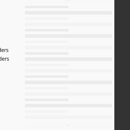
ders
ders