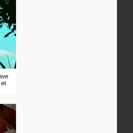
rave
 et