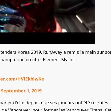
ntenders Korea 2019, RunAway a remis la main sur son
championne en titre, Element Mystic.
tter.com/HVlEkbiwKe
)
September 1, 2019
arler d'elle depuis que ses joueurs ont été recrutés
de Vancouver, pour former les Vancouver Titans. Ce