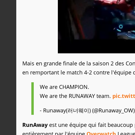
Mais en grande finale de la saison 2 des Co
en remportant le match 4-2 contre l'équipe 
We are CHAMPION.
We are the RUNAWAY team.
pic.twi
- Runaway(러너웨이) (@Runaway_OW
RunAway
est une équipe qui fait beaucoup p
entièrement par l'équipe
Overwatch
League 