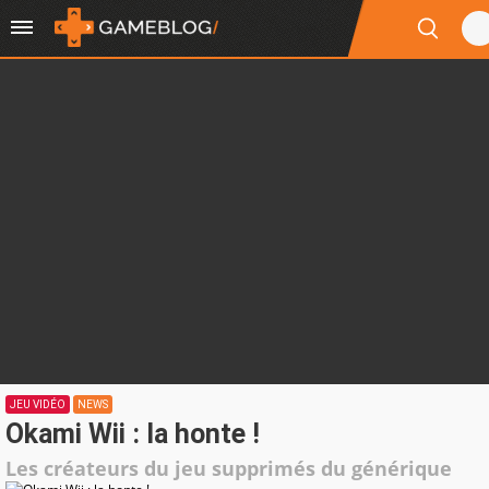
JEU VIDÉO
NEWS
Okami Wii : la honte !
Les créateurs du jeu supprimés du générique