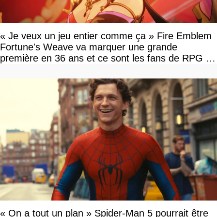
« Je veux un jeu entier comme ça » Fire Emblem
Fortune's Weave va marquer une grande
première en 36 ans et ce sont les fans de RPG en
tour par tour qui vont être contents
« On a tout un plan » Spider-Man 5 pourrait être