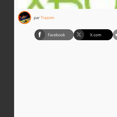
par
Trazom
Facebook
X.com