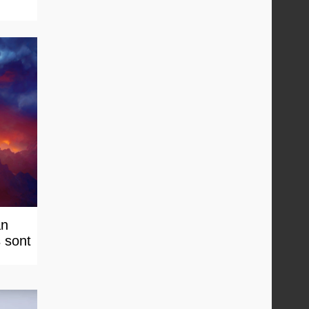
an
s sont