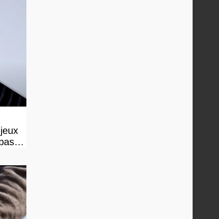
 jeux
 pas