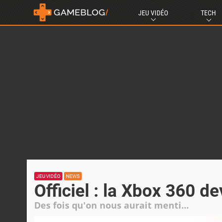
JEU VIDÉO
TECH
JEU VIDÉO
NEWS
Officiel : la Xbox 360 d
Des fois qu'on nous aurait menti...