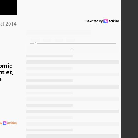
llet 2014
Comic
t et,
.