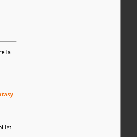
re la
ntasy
illet