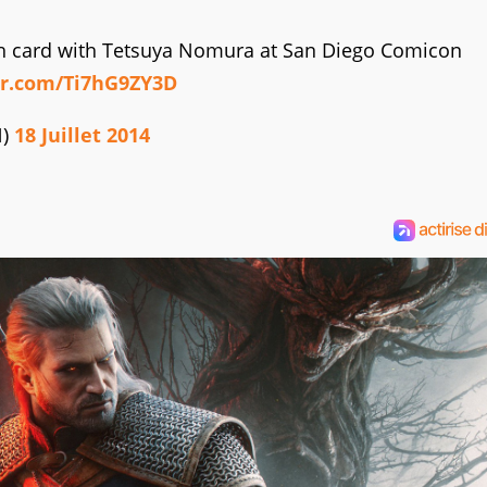
aph card with Tetsuya Nomura at San Diego Comicon
er.com/Ti7hG9ZY3D
N)
18 Juillet 2014