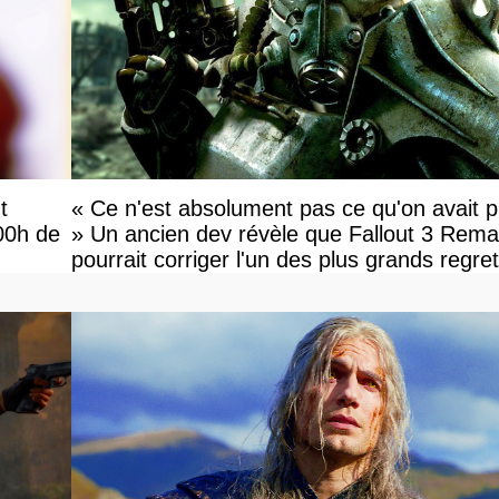
t
« Ce n'est absolument pas ce qu'on avait 
00h de
» Un ancien dev révèle que Fallout 3 Rema
pourrait corriger l'un des plus grands regre
l'équipe