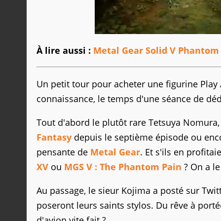
À lire aussi :
Metal Gear Solid V Phantom 
Un petit tour pour acheter une figurine Play
connaissance, le temps d'une séance de déd
Tout d'abord le plutôt rare Tetsuya Nomura,
Fantasy
depuis le septième épisode ou en
pensante de
Metal Gear
. Et s'ils en profi
XV
ou
MGS V : The Phantom Pain
? On a le
Au passage, le sieur Kojima a posté sur Twitt
poseront leurs saints stylos. Du rêve à port
d'avion vite fait ?