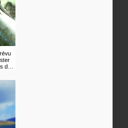
prévu
ster
ts de