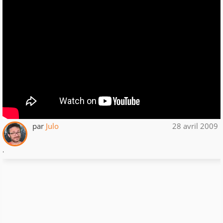
par
Julo
28 avril 2009
.