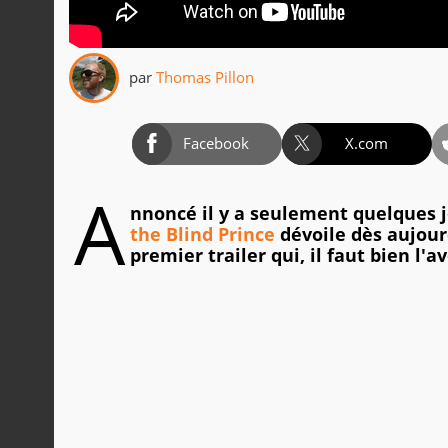
par
Thomas Pillon
Facebook
X.com
A
nnoncé il y a seulement quelques 
the Blind Prince
dévoile dès aujour
premier trailer qui, il faut bien l'a