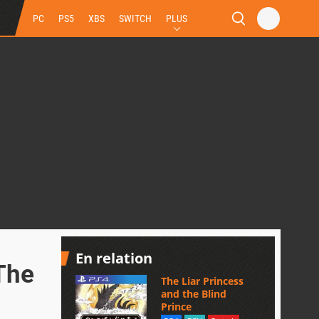
PC
PS5
XBS
SWITCH
PLUS
En relation
The
The Liar Princess
and the Blind
Prince