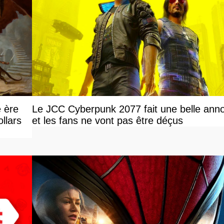
e ère
Le JCC Cyberpunk 2077 fait une belle ann
llars
et les fans ne vont pas être déçus