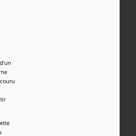
 d'un
rne
ecouru
tir
ette
u