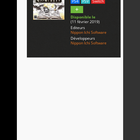
PS4
PSV
Switch
Disponible le
(11 février 2019)
Editeurs
Nippon Ichi Software
Développeurs
Nippon Ichi Software