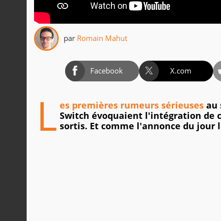
par
Romain Mahut
Facebook
X.com
L
es premières rumeurs sérieuses
au 
Switch évoquaient l'intégration de 
sortis. Et comme l'annonce du jour 