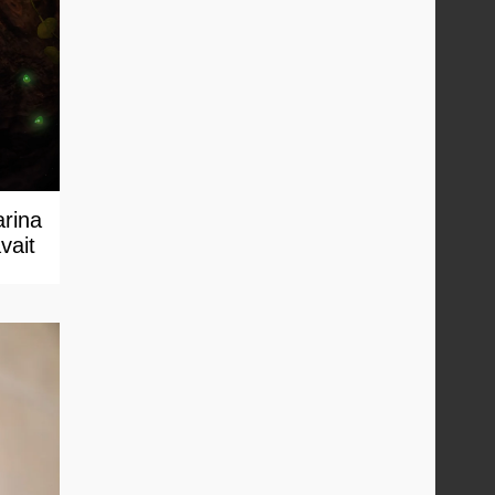
arina
vait