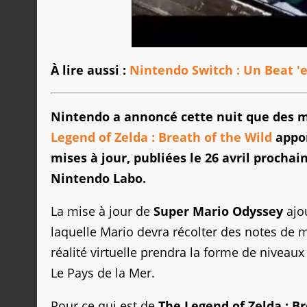
À lire aussi :
Nintendo Switch : Un Beat '
Nintendo a annoncé cette nuit que des m
Legend of Zelda : Breath of the Wild
appor
mises à jour, publiées le 26 avril prochai
Nintendo Labo.
La mise à jour de
Super Mario Odyssey
ajou
laquelle Mario devra récolter des notes de 
réalité virtuelle prendra la forme de niveau
Le Pays de la Mer.
Pour ce qui est de
The Legend of Zelda : Br