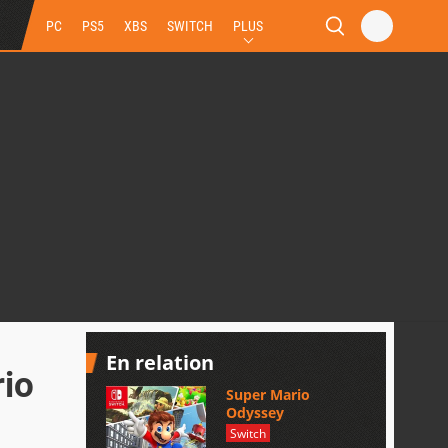
PC
PS5
XBS
SWITCH
PLUS
En relation
rio
Super Mario
Odyssey
Switch