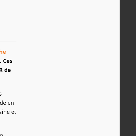
he
. Ces
VR de
s
ode en
sine et
un