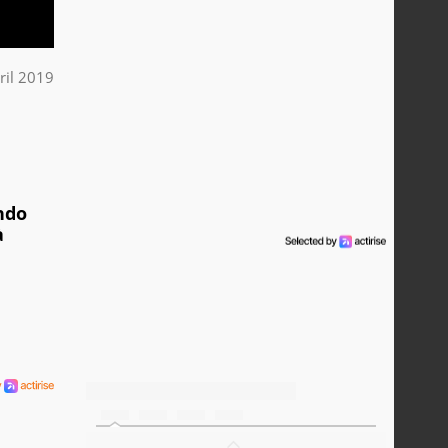
ril 2019
endo
à