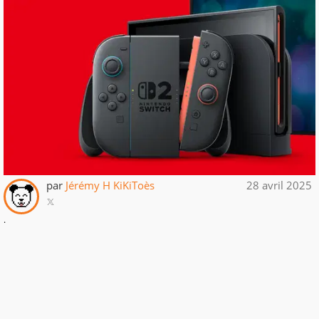
par
Jérémy H KiKiToès
28 avril 2025
.