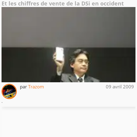
Et les chiffres de vente de la DSi en occident
par
Trazom
09 avril 2009
.