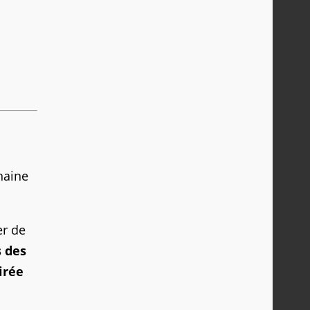
haine
er de
s des
irée