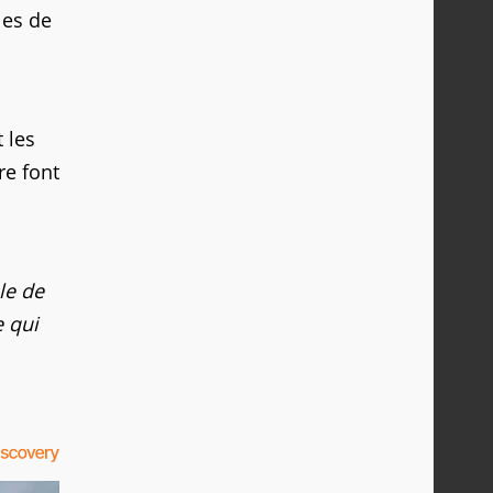
les de
 les
re font
le de
e qui