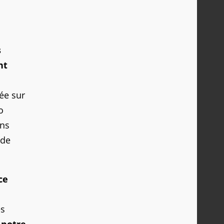
s
nt
ée sur
o
ans
 de
ce
es
 notre