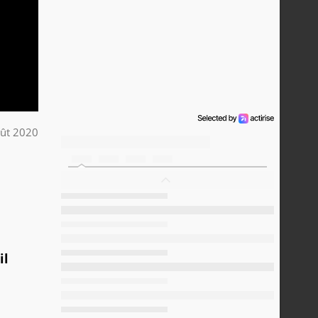
ût 2020
il