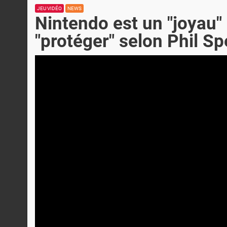
JEU VIDÉO
NEWS
Nintendo est un "joyau" 
"protéger" selon Phil S