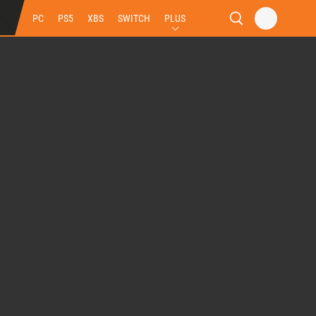
PC
PS5
XBS
SWITCH
PLUS