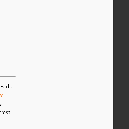
tés du
w
e
c'est