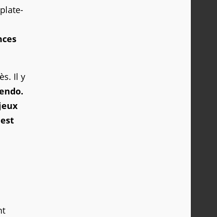
plate-
nces
s. Il y
tendo.
 jeux
'est
nt