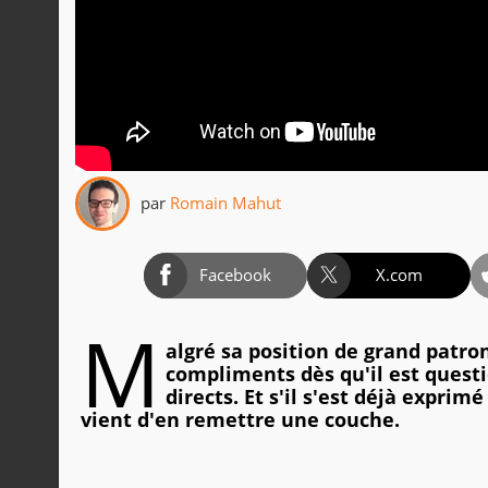
par
Romain Mahut
Facebook
X.com
M
algré sa position de grand patro
compliments dès qu'il est questi
directs. Et s'il s'est déjà exprim
vient d'en remettre une couche.