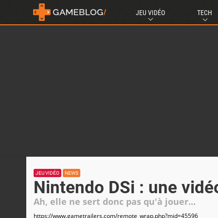
JEU VIDÉO
TECH
JEU VIDÉO
NEWS
Nintendo DSi : une vid
Ah, elle ne sert donc pas qu'à jouer...
https://www.gametrailers.com/remote_wrap.php?mid=45596