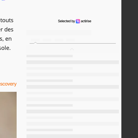
atouts
er des
s, en
sole.