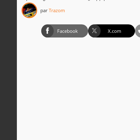
par
Trazom
Facebook
X.com