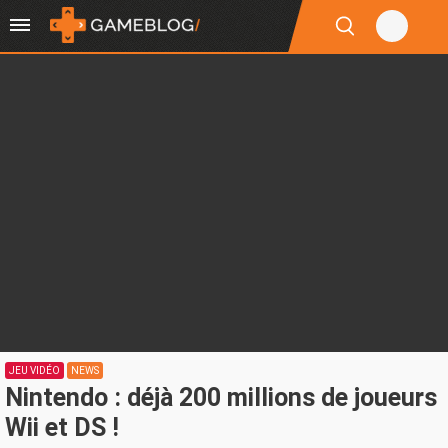
JEU VIDÉO
NEWS
Nintendo : déjà 200 millions de joueurs
Wii et DS !