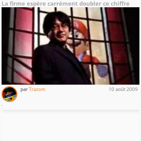
La firme espère carrément doubler ce chiffre
par
Trazom
10 août 2009
.