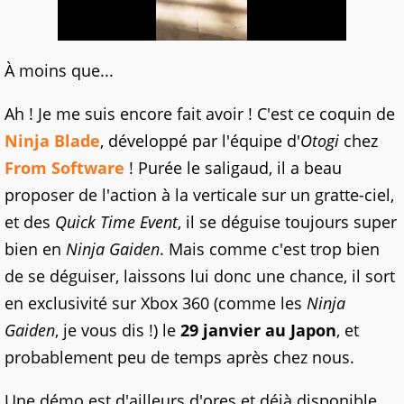
À moins que...
Ah ! Je me suis encore fait avoir ! C'est ce coquin de
Ninja Blade
, développé par l'équipe d'
Otogi
chez
From Software
! Purée le saligaud, il a beau
proposer de l'action à la verticale sur un gratte-ciel,
et des
Quick Time Event
, il se déguise toujours super
bien en
Ninja Gaiden
. Mais comme c'est trop bien
de se déguiser, laissons lui donc une chance, il sort
en exclusivité sur Xbox 360 (comme les
Ninja
Gaiden
, je vous dis !) le
29 janvier au Japon
, et
probablement peu de temps après chez nous.
Une démo est d'ailleurs d'ores et déjà disponible