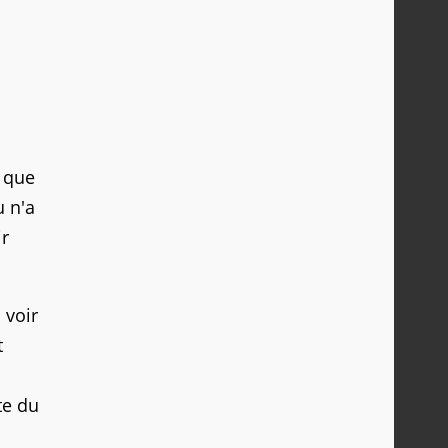
i que
u n'a
ir
 voir
t
te du