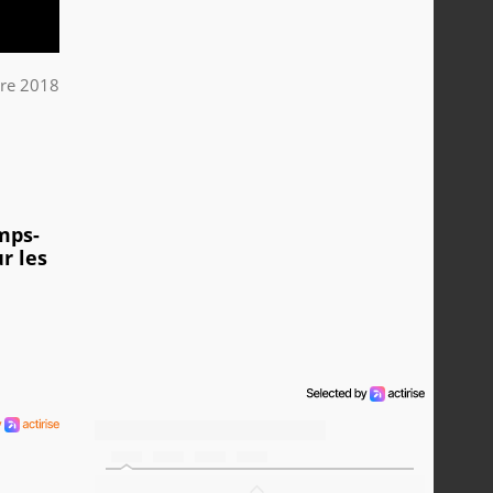
bre 2018
mps-
r les