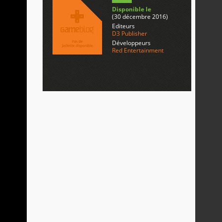
Disponible le
(30 décembre 2016)
Editeurs
D3 Publisher
Développeurs
Red Entertainment