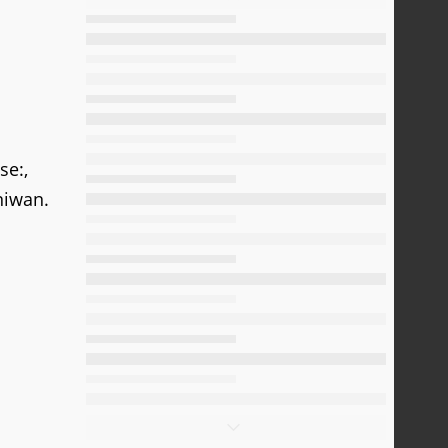
se:,
niwan.