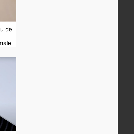
au de
male