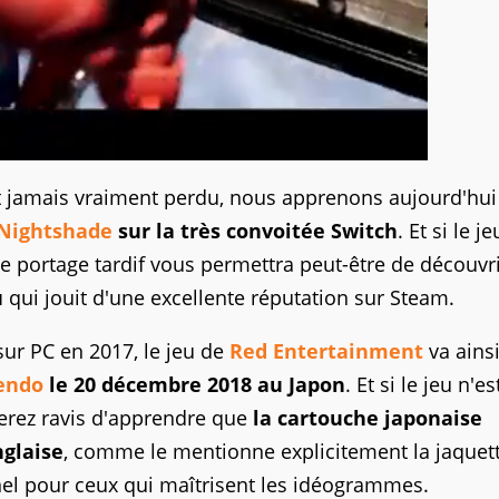
'est jamais vraiment perdu, nous apprenons aujourd'hu
Nightshade
sur la très convoitée Switch
. Et si le je
ce portage tardif vous permettra peut-être de découvr
u
qui jouit d'une excellente réputation sur Steam.
sur PC en 2017, le jeu de
Red Entertainment
va ainsi
endo
le 20 décembre 2018 au Japon
. Et si le jeu n'es
erez ravis d'apprendre que
la cartouche japonaise
nglaise
, comme le mentionne explicitement la jaquet
onnel pour ceux qui maîtrisent les idéogrammes.