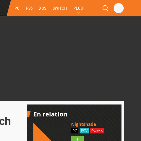
PC
PS5
XBS
SWITCH
PLUS
En relation
tch
Nightshade
PC
PSV
Switch