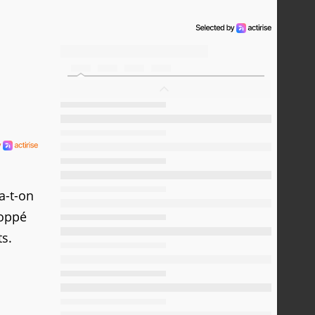
a-t-on
loppé
s.