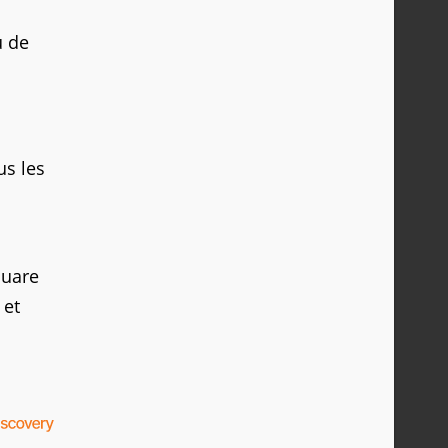
u de
us les
quare
 et