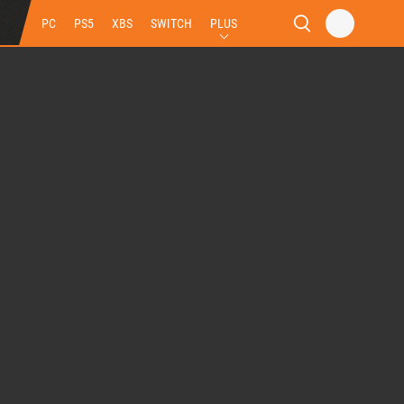
PC
PS5
XBS
SWITCH
PLUS