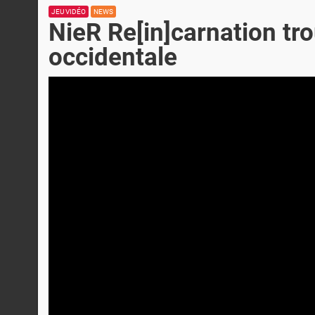
JEU VIDÉO
NEWS
NieR Re[in]carnation tro
occidentale