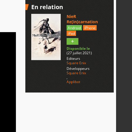
En relation
NieR
Re[in]carnation
Android
iPhone
iPad
Disponible le
(27 juillet 2021)
Editeurs
Square Enix
Développeurs
Square Enix
,
Applibot