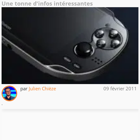
Une tonne d'infos intéressantes
par
Julien Chièze
09 février 2011
.