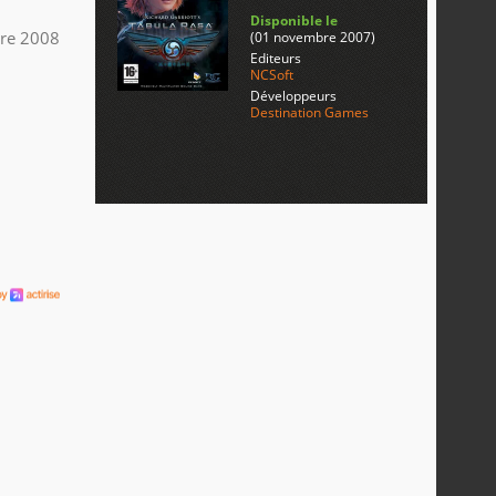
Disponible le
re 2008
(01 novembre 2007)
Editeurs
NCSoft
Développeurs
Destination Games