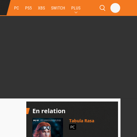
PC
PS5
XBS
SWITCH
PLUS
En relation
Tabula Rasa
PC