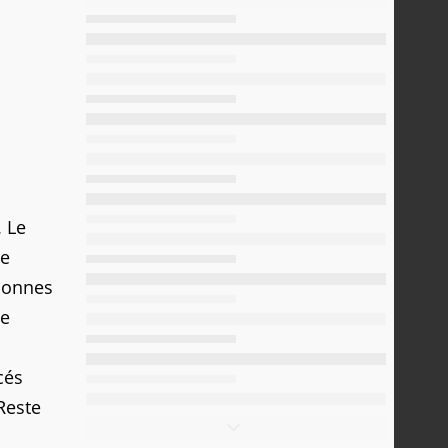
. Le
de
rsonnes
pe
cés
 Reste