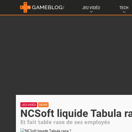
JEU VIDÉO
TECH
JEU VIDÉO
NEWS
NCSoft liquide Tabula r
Et fait table rase de ses employés