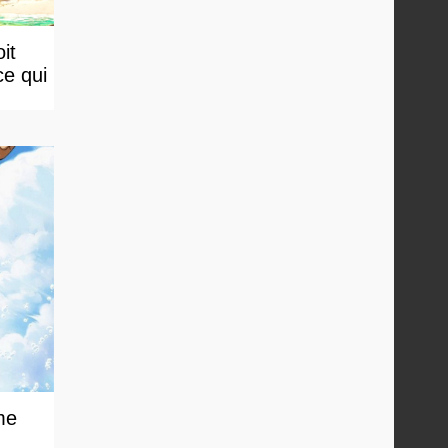
it
ce qui
me