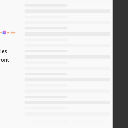
 les
ront