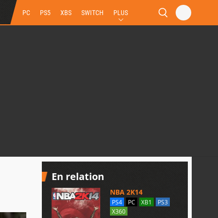
PC
PS5
XBS
SWITCH
PLUS
En relation
NBA 2K14
PS4
PC
XB1
PS3
X360