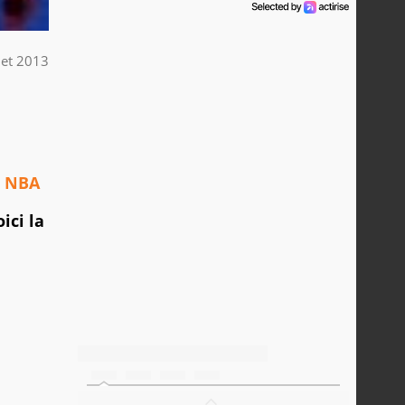
llet 2013
s
NBA
ici la