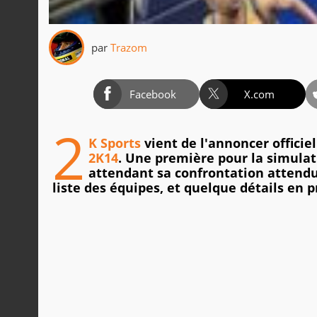
par
Trazom
Facebook
X.com
2
K Sports
vient de l'annoncer officie
2K14
. Une première pour la simulat
attendant sa confrontation attend
liste des équipes, et quelque détails en 