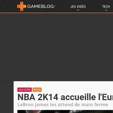
JEU VIDÉO
TECH
JEU VIDÉO
NEWS
NBA 2K14 accueille l'Eu
LeBron James les attend de main ferme