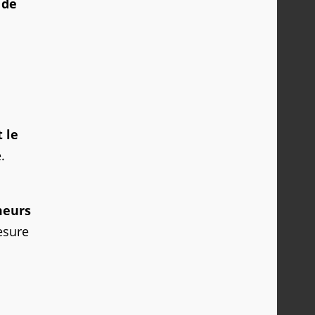
 de
 le
.
meurs
esure