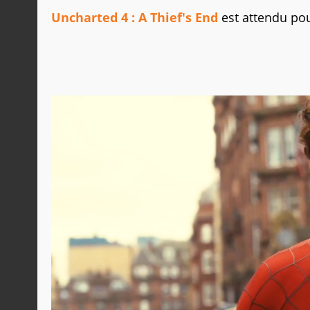
Uncharted 4 : A Thief's End
est attendu pou