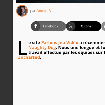
par
AntoineV
Facebook
X.com
L
e site
Parlons Jeu Vidéo
a récemment
Naughty Dog
. Nous une longue et fo
travail effectué par les équipes sur
Uncharted
.