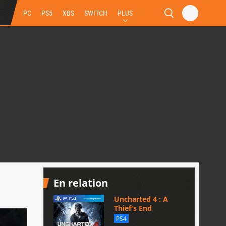
PC
PS5
XBS
SWITCH
PLUS
En relation
Uncharted 4 : A
Thief's End
PS4