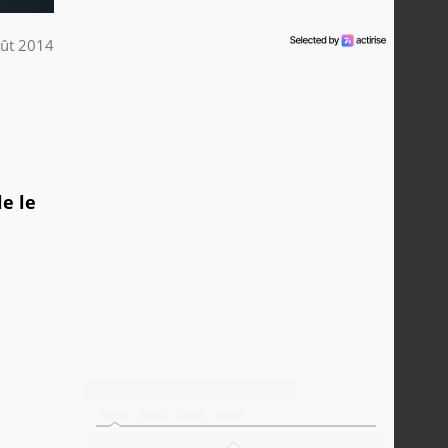
ût 2014
e le