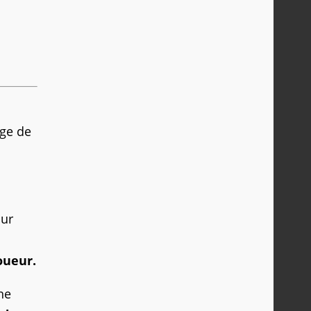
age de
ur
oueur.
ne