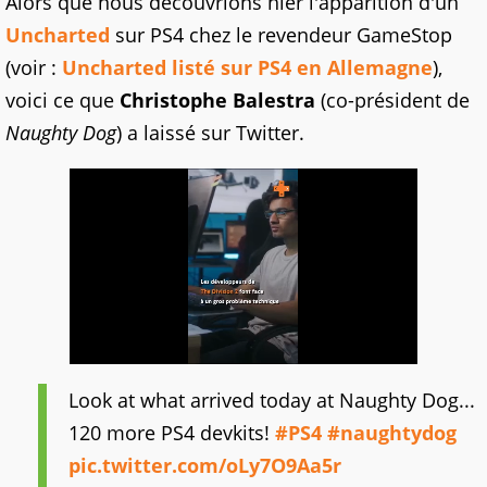
Alors que nous découvrions hier l'apparition d'un
Uncharted
sur PS4 chez le revendeur GameStop
(voir :
Uncharted listé sur PS4 en Allemagne
),
voici ce que
Christophe Balestra
(co-président de
Naughty Dog
) a laissé sur Twitter.
Look at what arrived today at Naughty Dog...
120 more PS4 devkits!
#PS4
#naughtydog
pic.twitter.com/oLy7O9Aa5r