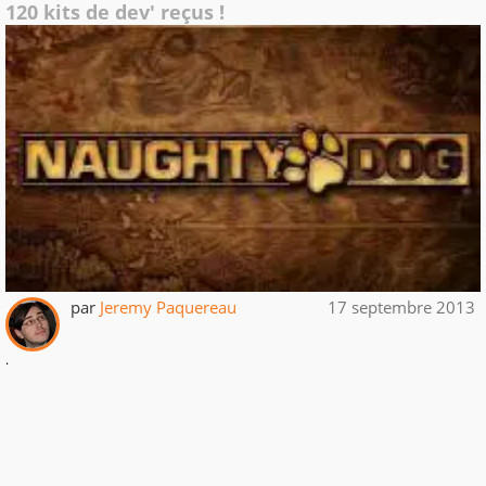
120 kits de dev' reçus !
par
Jeremy Paquereau
17 septembre 2013
.